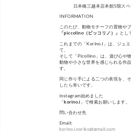
日本橋三越本店本館5階スペ
INFORMATION
このたび、動物モチーフの置物や
「piccolino（ピッコリノ）」
とし
これまでの「Korino.I」は、
て、
そして「Picollino」は、遊び心
動物や小さな世界を感じられる作
す。
同じ作り手による二つの表現を、
したら幸いです。
Instagram始めました
「
korino.i
」で検索お願いします。
問い合わせ先
Email:
korino.i.noriko@gmail.com