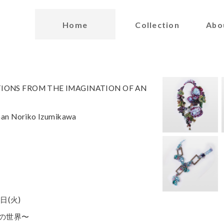
Home
Collection
Abo
TIONS FROM THE IMAGINATION OF AN
man Noriko Izumikawa
日(火)
典子の世界〜