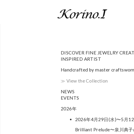
Skip to navigation
Skip to main content
DISCOVER FINE JEWELRY CREA
INSPIRED ARTIST
Handcrafted by master craftswo
≫ View the Collection
NEWS
EVENTS
2026年
2026年4月29日(水)〜5月12
Brilliant Prelude〜泉川